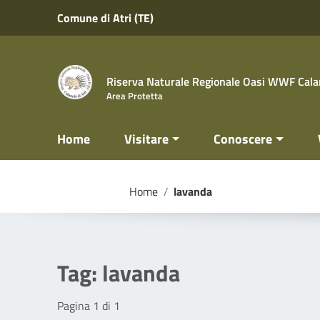
Vai ai contenuti
Comune di Atri (TE)
Vai al menu di navigazione
Vai al footer
Riserva Naturale Regionale Oasi WWF Calan
Area Protetta
Home
Visitare
Conoscere
Home
/
lavanda
Tag:
lavanda
Pagina 1 di 1