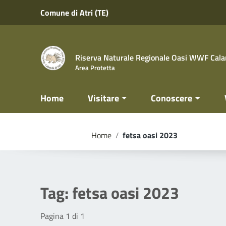
Vai ai contenuti
Comune di Atri (TE)
Vai al menu di navigazione
Vai al footer
Riserva Naturale Regionale Oasi WWF Calan
Area Protetta
Home
Visitare
Conoscere
Home
/
fetsa oasi 2023
Tag:
fetsa oasi 2023
Pagina 1 di 1