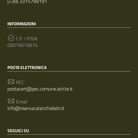
(+39) 3315799191
INFORMAZIONI
C.F. / P.IVA
00076610674
POSTA ELETTRONICA
PEC
postacert@pec.comune.atri.te.it
Email
info@riservacalanchidiatri.it
SEGUICI SU