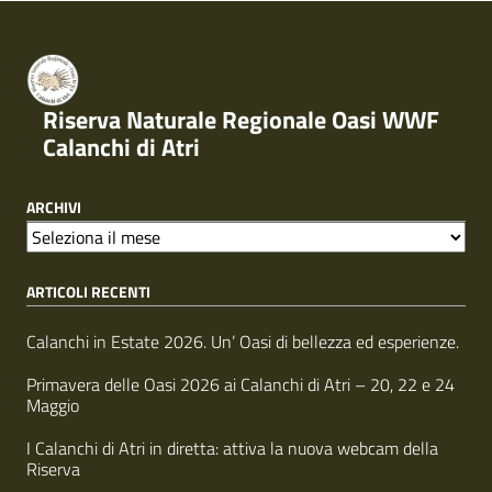
Riserva Naturale Regionale Oasi WWF
Calanchi di Atri
ARCHIVI
A
r
ARTICOLI RECENTI
c
h
i
Calanchi in Estate 2026. Un’ Oasi di bellezza ed esperienze.
v
i
Primavera delle Oasi 2026 ai Calanchi di Atri – 20, 22 e 24
Maggio
I Calanchi di Atri in diretta: attiva la nuova webcam della
Riserva