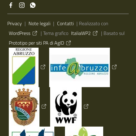
Sezione Link Utili
Privacy
|
Note legali
|
Contatti
| Realizzato con
WordPress
|
Tema grafico
ItaliaWP2
| Basato sul
Prototipo per siti PA di AgID