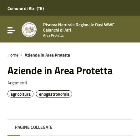
Vai ai contenuti
Vai al menu di navigazione
Comune di Atri (TE)
Vai al footer
Riserva Naturale Regionale Oasi WWF
Attiva / disattiva la navigazione
Calanchi di Atri
Area Protetta
Home
/
Aziende in Area Protetta
Aziende in Area Protetta
Argomenti
agricoltura
enogastronomia
PAGINE COLLEGATE