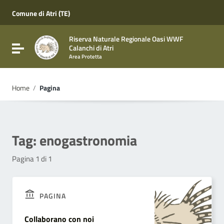
Vai ai contenuti
Vai al menu di navigazione
Comune di Atri (TE)
Vai al footer
Riserva Naturale Regionale Oasi WWF
Attiva / disattiva la navigazione
Calanchi di Atri
Area Protetta
Home
/
Pagina
Tag:
enogastronomia
Pagina 1 di 1
PAGINA
Collaborano con noi