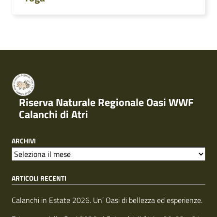
Riserva Naturale Regionale Oasi WWF
Calanchi di Atri
ARCHIVI
A
r
ARTICOLI RECENTI
c
h
i
Calanchi in Estate 2026. Un’ Oasi di bellezza ed esperienze.
v
i