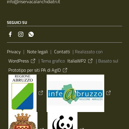
info@riservacalanchidiatri.it
SEGUICI SU
Sezione Link Utili
Privacy
|
Note legali
|
Contatti
| Realizzato con
WordPress
|
Tema grafico
ItaliaWP2
| Basato sul
Prototipo per siti PA di AgID