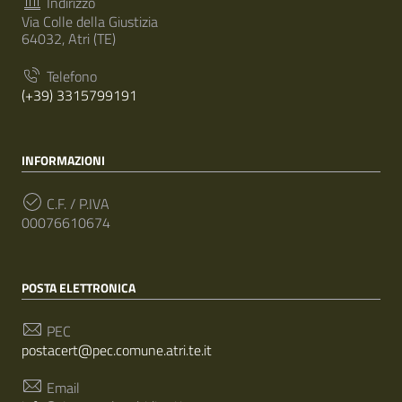
Indirizzo
Via Colle della Giustizia
64032, Atri (TE)
Telefono
(+39) 3315799191
INFORMAZIONI
C.F. / P.IVA
00076610674
POSTA ELETTRONICA
PEC
postacert@pec.comune.atri.te.it
Email