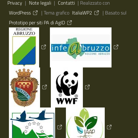
Sezione Link Utili
Privacy
|
Note legali
|
Contatti
| Realizzato con
WordPress
|
Tema grafico
ItaliaWP2
| Basato sul
Prototipo per siti PA di AgID