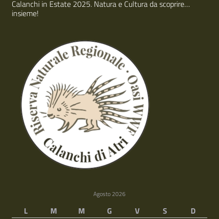
Calanchi in Estate 2025. Natura e Cultura da scoprire…
insieme!
Agosto 2026
L
M
M
G
V
S
D