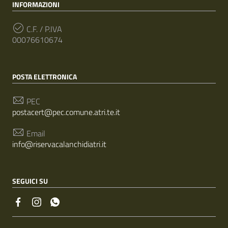
INFORMAZIONI
C.F. / P.IVA
00076610674
POSTA ELETTRONICA
PEC
postacert@pec.comune.atri.te.it
Email
info@riservacalanchidiatri.it
SEGUICI SU