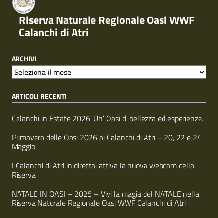
Riserva Naturale Regionale Oasi WWF
Calanchi di Atri
ARCHIVI
A
r
ARTICOLI RECENTI
c
h
i
Calanchi in Estate 2026. Un’ Oasi di bellezza ed esperienze.
v
i
Primavera delle Oasi 2026 ai Calanchi di Atri – 20, 22 e 24
Maggio
I Calanchi di Atri in diretta: attiva la nuova webcam della
Riserva
NATALE IN OASI – 2025 – Vivi la magia del NATALE nella
Riserva Naturale Regionale Oasi WWF Calanchi di Atri