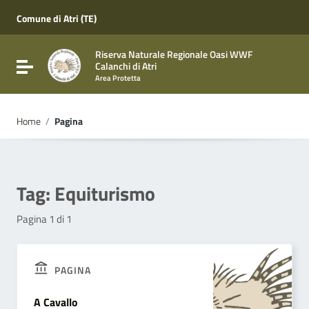
Vai ai contenuti
Vai al menu di navigazione
Comune di Atri (TE)
Vai al footer
Riserva Naturale Regionale Oasi WWF
Attiva / disattiva la navigazione
Calanchi di Atri
Area Protetta
Home
/
Pagina
Tag:
Equiturismo
Pagina 1 di 1
PAGINA
A Cavallo