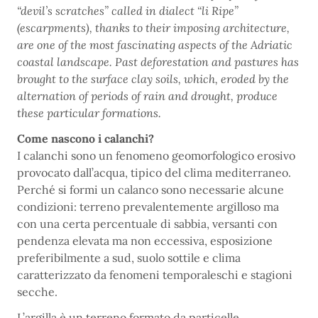
“devil’s scratches” called in dialect “li Ripe”
(escarpments), thanks to their imposing architecture,
are one of the most fascinating aspects of the Adriatic
coastal landscape. Past deforestation and pastures has
brought to the surface clay soils, which, eroded by the
alternation of periods of rain and drought, produce
these particular forma­tions.
Come nascono i calanchi?
I calanchi sono un fenomeno geomorfologico erosivo
provocato dall’acqua, tipico del clima mediterraneo.
Perché si formi un calanco sono necessarie alcune
condizioni: terreno prevalentemente argilloso ma
con una certa percentuale di sabbia, versanti con
pendenza elevata ma non eccessiva, esposizione
preferibilmente a sud, suolo sottile e clima
caratterizzato da fenomeni temporaleschi e stagioni
secche.
L’argilla è un terreno formato da particelle