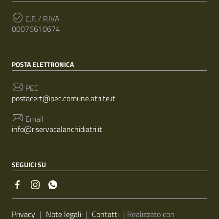
C.F. / P.IVA
00076610674
POSTA ELETTRONICA
PEC
postacert@pec.comune.atri.te.it
Email
info@riservacalanchidiatri.it
SEGUICI SU
Sezione Link Utili
Privacy
|
Note legali
|
Contatti
| Realizzato con