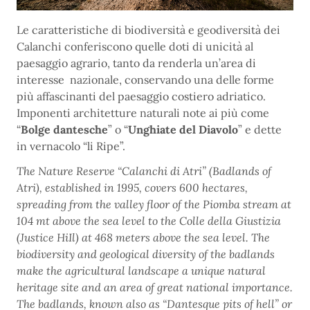
Le caratteristi­che di biodiversi­tà e geodiversità dei
Calanchi con­feriscono quelle doti di unicità al
paesaggio agrario, tanto da renderla un’area di
interesse nazionale, conservando una delle forme
più affasci­nanti del paesaggio costiero adriatico.
Impo­nenti architetture naturali note ai più come
“
Bolge dantesche
” o “
Unghiate del Diavolo
” e dette
in vernacolo “li Ripe”.
The Nature Reserve “Calanchi di Atri” (Badlands of
Atri), estab­lished in 1995, covers 600 hec­tares,
spreading from the valley floor of the Piomba stream at
104 mt above the sea level to the Colle della Giusti­zia
(Justice HiIl) at 468 meters above the sea level. The
biodi­versity and geological diversity of the bad­lands
make the agricultural landscape a unique natural
heritage site and an area of great national importance.
The badlands, known also as “Dantesque pits of hell” or