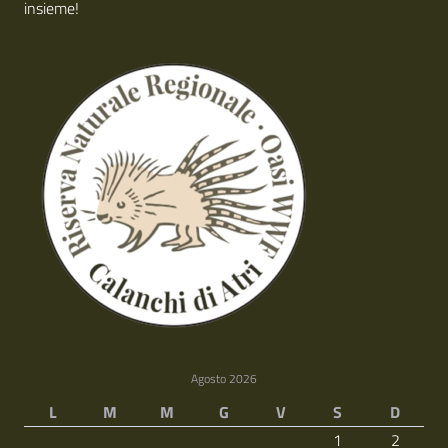
insieme!
Agosto 2026
L
M
M
G
V
S
D
1
2