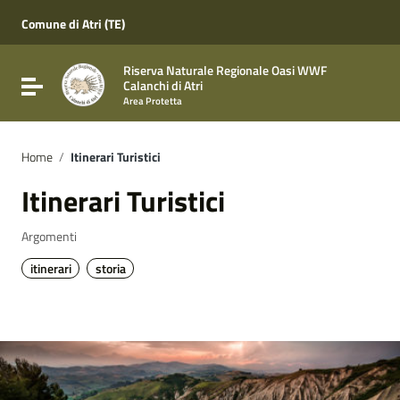
Vai ai contenuti
Vai al menu di navigazione
Comune di Atri (TE)
Vai al footer
Riserva Naturale Regionale Oasi WWF
Attiva / disattiva la navigazione
Calanchi di Atri
Area Protetta
Home
/
Itinerari Turistici
Itinerari Turistici
Argomenti
itinerari
storia