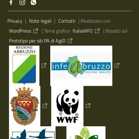
Sezione Link Utili
Privacy
|
Note legali
|
Contatti
| Realizzato con
WordPress
|
Tema grafico
ItaliaWP2
| Basato sul
Prototipo per siti PA di AgID