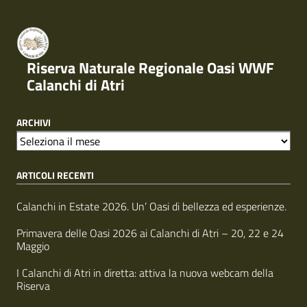
Riserva Naturale Regionale Oasi WWF
Calanchi di Atri
ARCHIVI
A
r
ARTICOLI RECENTI
c
h
i
Calanchi in Estate 2026. Un’ Oasi di bellezza ed esperienze.
v
i
Primavera delle Oasi 2026 ai Calanchi di Atri – 20, 22 e 24
Maggio
I Calanchi di Atri in diretta: attiva la nuova webcam della
Riserva