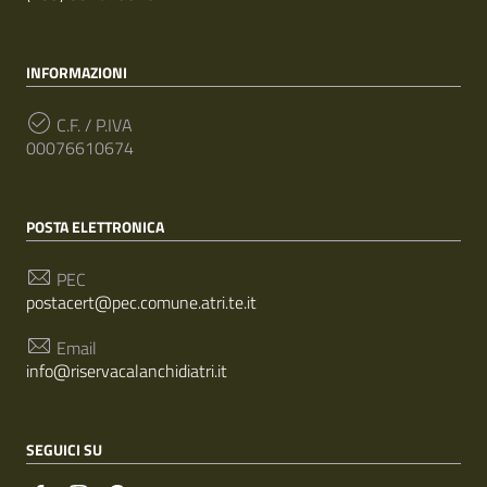
INFORMAZIONI
C.F. / P.IVA
00076610674
POSTA ELETTRONICA
PEC
postacert@pec.comune.atri.te.it
Email
info@riservacalanchidiatri.it
SEGUICI SU