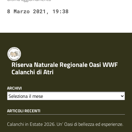
8 Marzo 2021, 19:38
Riserva Naturale Regionale Oasi WWF
Calanchi di Atri
ARCHIVI
A
r
ARTICOLI RECENTI
c
h
i
Calanchi in Estate 2026. Un’ Oasi di bellezza ed esperienze.
v