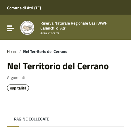
Vai ai contenuti
Vai al menu di navigazione
Comune di Atri (TE)
Vai al footer
Riserva Naturale Regionale Oasi WWF
Attiva / disattiva la navigazione
Calanchi di Atri
Area Protetta
Home
/
Nel Territorio del Cerrano
Nel Territorio del Cerrano
Argomenti
ospitalità
PAGINE COLLEGATE