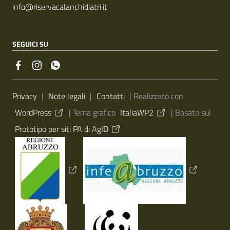
info@riservacalanchidiatri.it
SEGUICI SU
Sezione Link Utili
Privacy
|
Note legali
|
Contatti
| Realizzato con
WordPress
|
Tema grafico
ItaliaWP2
| Basato sul
Prototipo per siti PA di AgID