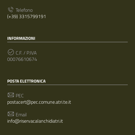
Telefono
(+39) 3315799191
INFORMAZIONI
C.F. / P.IVA
00076610674
POSTA ELETTRONICA
PEC
postacert@pec.comune.atri.te.it
Email
info@riservacalanchidiatri.it