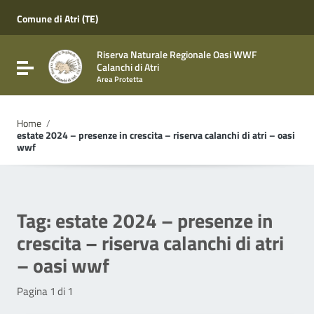
Vai ai contenuti
Vai al menu di navigazione
Comune di Atri (TE)
Vai al footer
Riserva Naturale Regionale Oasi WWF
Attiva / disattiva la navigazione
Calanchi di Atri
Area Protetta
Home
/
estate 2024 – presenze in crescita – riserva calanchi di atri – oasi
wwf
Tag:
estate 2024 – presenze in
crescita – riserva calanchi di atri
– oasi wwf
Pagina 1 di 1