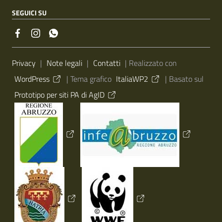
SEGUICI SU
Sezione Link Utili
Privacy
|
Note legali
|
Contatti
| Realizzato con
WordPress
|
Tema grafico
ItaliaWP2
| Basato sul
Prototipo per siti PA di AgID