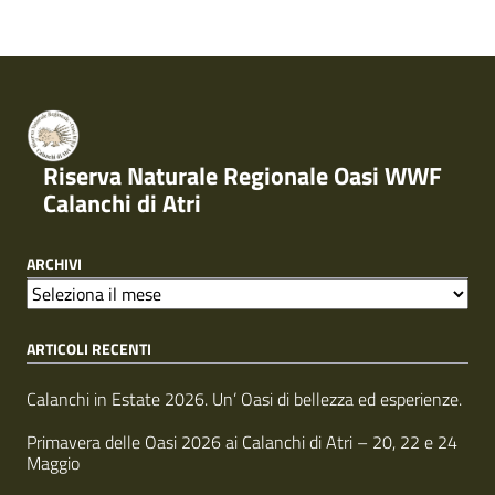
Riserva Naturale Regionale Oasi WWF
Calanchi di Atri
ARCHIVI
A
r
ARTICOLI RECENTI
c
h
i
Calanchi in Estate 2026. Un’ Oasi di bellezza ed esperienze.
v
i
Primavera delle Oasi 2026 ai Calanchi di Atri – 20, 22 e 24
Maggio