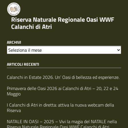
Riserva Naturale Regionale Oasi WWF
Calanchi di Atri
ARCHIVI
A
r
ARTICOLI RECENTI
c
h
i
Calanchi in Estate 2026. Un’ Oasi di bellezza ed esperienze.
v
i
Primavera delle Oasi 2026 ai Calanchi di Atri – 20, 22 e 24
Maggio
I Calanchi di Atri in diretta: attiva la nuova webcam della
Riserva
NATALE IN OASI – 2025 – Vivi la magia del NATALE nella
Riserva Naturale Regionale Oasi WWF Calanchi di Atri