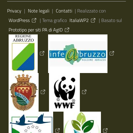
Sezione Link Utili
Privacy
|
Note legali
|
Contatti
| Realizzato con
WordPress
|
Tema grafico
ItaliaWP2
| Basato sul
Prototipo per siti PA di AgID