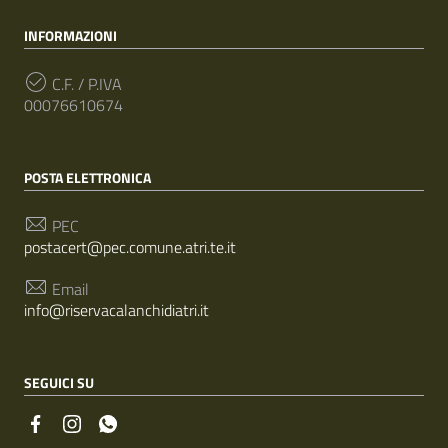
INFORMAZIONI
C.F. / P.IVA
00076610674
POSTA ELETTRONICA
PEC
postacert@pec.comune.atri.te.it
Email
info@riservacalanchidiatri.it
SEGUICI SU