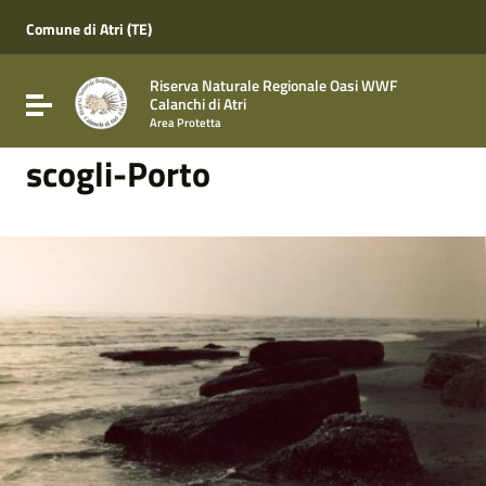
Vai ai contenuti
Vai al menu di navigazione
Comune di Atri (TE)
Vai al footer
Riserva Naturale Regionale Oasi WWF
Attiva / disattiva la navigazione
Calanchi di Atri
Area Protetta
scogli-Porto