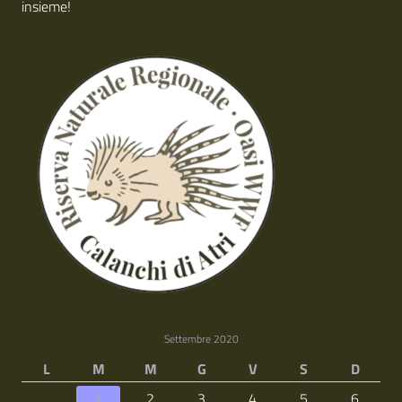
insieme!
Settembre 2020
L
M
M
G
V
S
D
1
2
3
4
5
6