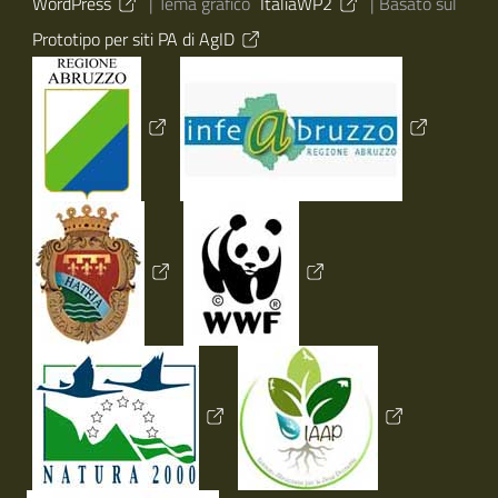
WordPress
|
Tema grafico
ItaliaWP2
| Basato sul
Prototipo per siti PA di AgID