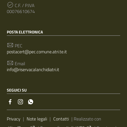
C.F. / P.IVA
00076610674
POSTA ELETTRONICA
PEC
postacert@pec.comune.atri.te.it
Email
info@riservacalanchidiatri.it
SEGUICI SU
Sezione Link Utili
Privacy
|
Note legali
|
Contatti
| Realizzato con