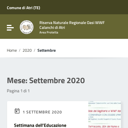
Vai ai contenuti
Vai al menu di navigazione
Comune di Atri (TE)
Vai al footer
Riserva Naturale Regionale Oasi WWF
Attiva / disattiva la navigazione
Calanchi di Atri
Area Protetta
Home
/
2020
/
Settembre
Mese:
Settembre 2020
Pagina 1 di 1
1 SETTEMBRE 2020
Settimana dell’Educazione