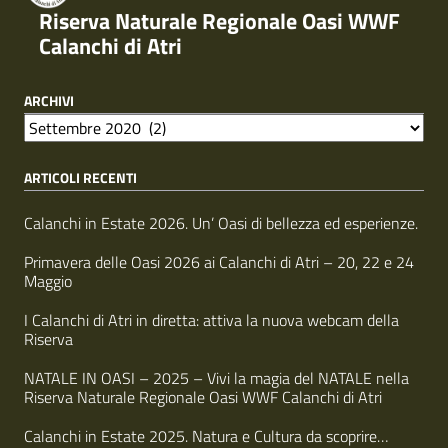
Riserva Naturale Regionale Oasi WWF
Calanchi di Atri
ARCHIVI
A
r
ARTICOLI RECENTI
c
h
i
Calanchi in Estate 2026. Un’ Oasi di bellezza ed esperienze.
v
i
Primavera delle Oasi 2026 ai Calanchi di Atri – 20, 22 e 24
Maggio
I Calanchi di Atri in diretta: attiva la nuova webcam della
Riserva
NATALE IN OASI – 2025 – Vivi la magia del NATALE nella
Riserva Naturale Regionale Oasi WWF Calanchi di Atri
Calanchi in Estate 2025. Natura e Cultura da scoprire…